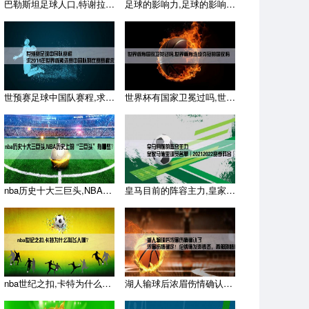
巴勒斯坦足球人口,特谢拉归化可能会被暂停，他是不是要得太多了
足球的影响力,足球的影响力有多大？
世预赛足球中国队赛程,求2014年世界杯预选赛中国队的比赛赛
世界杯有国家卫冕过吗,世界杯有连续夺冠的国家吗
nba历史十大三巨头,NBA历史上的“三巨头”有哪些？
皇马目前的阵容主力,皇家马德里球员名单（20212022赛季
nba世纪之扣,卡特为什么叫飞人啊？
湖人输球后浓眉伤情确认了,浓眉伤情确定！伦纳德发声表态，西部