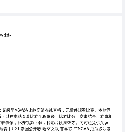
格洛比纳
联赛 : 超级星VS格洛比纳高清在线直播，无插件观看比赛。本站同
后可以在本站查看比赛全程录像、比赛比分、赛事结果、赛事相
比赛录像，比赛视频下载，精彩片段集锦等。同时还提供英议
乙,瑞青甲U21,泰国公开赛,哈萨女联,菲学联,菲NCAA,厄瓜多尔发