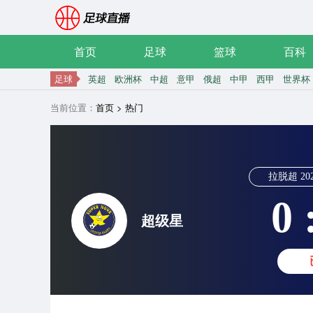
首页
足球
篮球
百科
足球
英超
欧洲杯
中超
意甲
俄超
中甲
西甲
世界杯
当前位置：
首页
>
热门
拉脱超
20
0 
超级星