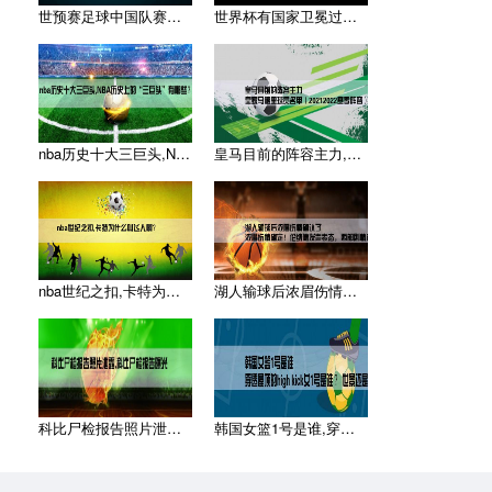
世预赛足球中国队赛程,求2014年世界杯预选赛中国队的比赛赛
世界杯有国家卫冕过吗,世界杯有连续夺冠的国家吗
nba历史十大三巨头,NBA历史上的“三巨头”有哪些？
皇马目前的阵容主力,皇家马德里球员名单（20212022赛季
nba世纪之扣,卡特为什么叫飞人啊？
湖人输球后浓眉伤情确认了,浓眉伤情确定！伦纳德发声表态，西部
科比尸检报告照片泄露,科比尸检报告曝光
韩国女篮1号是谁,穿透屋顶的high kick女1号是谁 ？