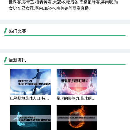
世界赛,苏青乙,挪青英赛,大冠杯,秘后备,高级银牌赛,芬南联,瑞
女U19,亚女冠,塞内加尔杯,南美锦等联赛直播。
热门比赛
最新资讯
巴勒斯坦足球人口,特谢拉归化可能会被暂停，他是不是要得太多了
足球的影响力,足球的影响力有多大？