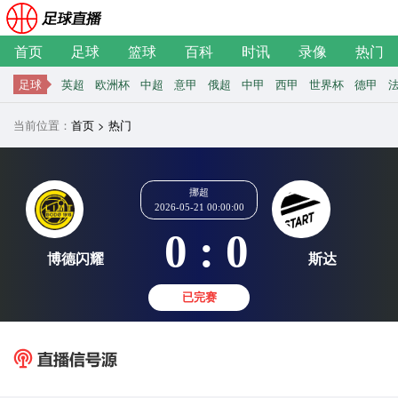
首页
足球
篮球
百科
时讯
录像
热门
足球
英超
欧洲杯
中超
意甲
俄超
中甲
西甲
世界杯
德甲
当前位置：
首页
>
热门
挪超
2026-05-21 00:00:00
0 : 0
博德闪耀
斯
已完赛