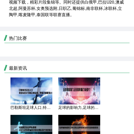
视频下载，精彩片段集锦等。同时还提供白俄甲,巴拉U20,澳威
北超,阿曼苏杯,女奥预选附,日职乙,葡锦标,南非联杯,冰联杯,立
陶甲,喀麦隆甲,泰国联等联赛直播。
热门比赛
最新资讯
巴勒斯坦足球人口,特谢拉归化可能会被暂停，他是不是要得太多了
足球的影响力,足球的影响力有多大？