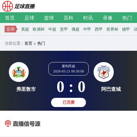
首页
足球
篮球
百科
时讯
录像
热门
足球
英超
欧洲杯
中超
意甲
俄超
中甲
西甲
世界杯
德甲
当前位置：
首页
>
热门
塞利昂超
2026-05-21 00:30:00
0 : 0
弗里敦市
阿巴
已完赛