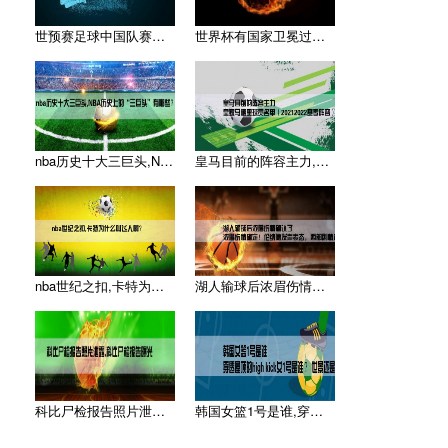
世预赛足球中国队赛程,求2014年世界杯预选赛中国队的比赛赛
世界杯有国家卫冕过吗,世界杯有连续夺冠的国家吗
nba历史十大三巨头,NBA历史上的“三巨头”有哪些？
皇马目前的阵容主力,皇家马德里球员名单（20212022赛季
nba世纪之扣,卡特为什么叫飞人啊？
湖人输球后浓眉伤情确认了,浓眉伤情确定！伦纳德发声表态，西部
科比尸检报告照片泄露,科比尸检报告曝光
韩国女篮1号是谁,穿透屋顶的high kick女1号是谁 ？