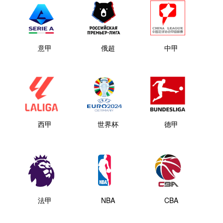
意甲
俄超
中甲
西甲
世界杯
德甲
法甲
NBA
CBA