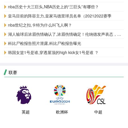
nba历史十大三巨头,NBA历史上的“三巨头”有哪些？
皇马目前的阵容主力,皇家马德里球员名单（20212022赛季
nba世纪之扣,卡特为什么叫飞人啊？
湖人输球后浓眉伤情确认了,浓眉伤情确定！伦纳德发声表态，西部
科比尸检报告照片泄露,科比尸检报告曝光
韩国女篮1号是谁,穿透屋顶的high kick女1号是谁 ？
联赛
英超
欧洲杯
中超