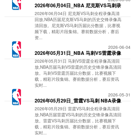
2026年06月04日_NBA 尼克斯VS马刺录
2026年06月04日 尼克斯VS马刺全程录像高清
像_全场录像
回放,NBA历届尼克斯VS马刺的历史交锋录像高
清回放。尼克斯VS马刺历届比分数据，比赛视
频下载，精彩片段集锦。赛前数据分析，赛后
资...
2026-06-04
2026年05月31日_NBA 马刺VS雷霆录像
2026年05月31日 马刺VS雷霆全程录像高清回
_全场录像【
放,NBA历届马刺VS雷霆的历史交锋录像高清回
放。马刺VS雷霆历届比分数据，比赛视频下
载，精彩片段集锦。赛前数据分析，赛后资讯
实时...
2026-05-31
2026年05月29日_雷霆VS马刺 NBA录像
2026年05月29日 雷霆VS马刺全程录像高清回
_全场录像【
放,NBA历届雷霆VS马刺的历史交锋录像高清回
放。雷霆VS马刺历届比分数据，比赛视频下
载，精彩片段集锦。赛前数据分析，赛后资讯
实时...