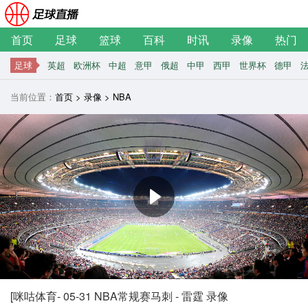
首页
足球
篮球
百科
时讯
录像
热门
足球
英超
欧洲杯
中超
意甲
俄超
中甲
西甲
世界杯
德甲
当前位置：
首页
>
录像
>
NBA
[咪咕体育- 05-31 NBA常规赛马刺 - 雷霆 录像