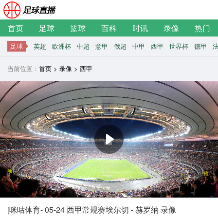
首页
足球
篮球
百科
时讯
录像
热门
足球
英超
欧洲杯
中超
意甲
俄超
中甲
西甲
世界杯
德甲
当前位置：
首页
>
录像
>
西甲
[咪咕体育- 05-24 西甲常规赛埃尔切 - 赫罗纳 录像