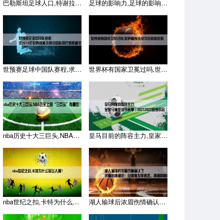
巴勒斯坦足球人口,特谢拉归化可能会被暂停，他是不是要得太多了
足球的影响力,足球的影响力有多大？
世预赛足球中国队赛程,求2014年世界杯预选赛中国队的比赛赛
世界杯有国家卫冕过吗,世界杯有连续夺冠的国家吗
nba历史十大三巨头,NBA历史上的“三巨头”有哪些？
皇马目前的阵容主力,皇家马德里球员名单（20212022赛季
nba世纪之扣,卡特为什么叫飞人啊？
湖人输球后浓眉伤情确认了,浓眉伤情确定！伦纳德发声表态，西部