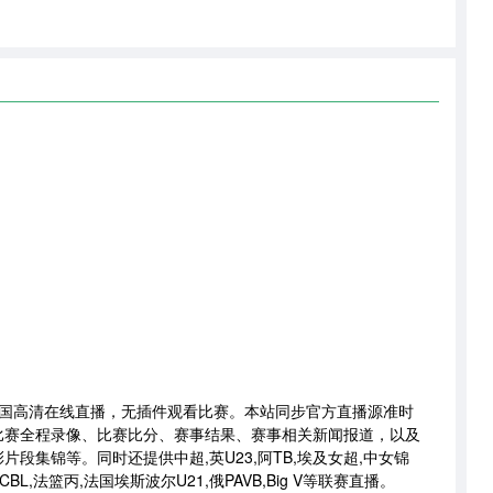
捷克VS韩国高清在线直播，无插件观看比赛。本站同步官方直播源准时
比赛全程录像、比赛比分、赛事结果、赛事相关新闻报道，以及
段集锦等。同时还提供中超,英U23,阿TB,埃及女超,中女锦
BL,法篮丙,法国埃斯波尔U21,俄PAVB,Big V等联赛直播。