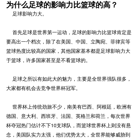
为什么足球的影响力比篮球的高？
足球影响力大。
首先足球是世界第一运动，足球的影响力比篮球肯定是
要高出一个档次，除了在美国、中国、立陶宛、菲律宾等
篮球热度比较高的国家，其他国家基本都是足球影响力大
于篮球，许多国家甚至是不看篮球的。
足球之所以有如此大的魅力，主要是全世界强队很多，
大家都有机会去竞争世界杯冠军。
世界杯上传统劲旅不少，南美有巴西、阿根廷，欧洲有
德国、意大利、西班牙、法国、英格兰和荷兰，每次世界
杯夺冠热门估计不下10支球队，而篮球世界杯上则没有悬
念，美国队实力太强，他们优势太大，全世界能够威胁到