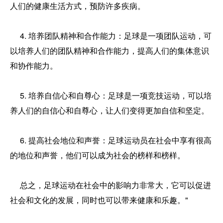
人们的健康生活方式，预防许多疾病。
4. 培养团队精神和合作能力：足球是一项团队运动，可
以培养人们的团队精神和合作能力，提高人们的集体意识
和协作能力。
5. 培养自信心和自尊心：足球是一项竞技运动，可以培
养人们的自信心和自尊心，让人们变得更加自信和坚定。
6. 提高社会地位和声誉：足球运动员在社会中享有很高
的地位和声誉，他们可以成为社会的榜样和榜样。
总之，足球运动在社会中的影响力非常大，它可以促进
社会和文化的发展，同时也可以带来健康和乐趣。"