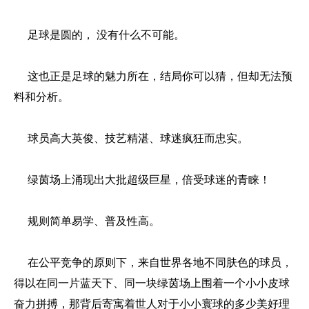
足球是圆的， 没有什么不可能。
这也正是足球的魅力所在，结局你可以猜，但却无法预
料和分析。
球员高大英俊、技艺精湛、球迷疯狂而忠实。
绿茵场上涌现出大批超级巨星，倍受球迷的青睐！
规则简单易学、普及性高。
在公平竞争的原则下，来自世界各地不同肤色的球员，
得以在同一片蓝天下、同一块绿茵场上围着一个小小皮球
奋力拼搏，那背后寄寓着世人对于小小寰球的多少美好理