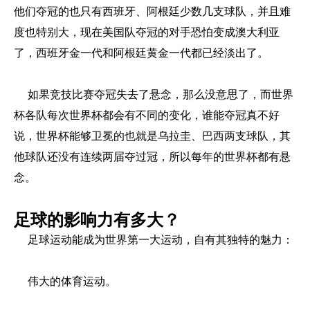
他们夺冠的也只有西班牙、阿根廷少数几支球队，并且难
度也特别大，现在美国队夺冠的对手恐怕变成澳大利亚
了，西班牙金一代和阿根廷黄金一代都已经淡出了。
如果竞技比赛夺冠失去了悬念，那么没意思了，而世界
杯各队每次世界杯都会有不同的变化，谁能夺冠真不好
说，世界杯能够卫冕的也就是乌拉圭、巴西两支球队，其
他球队还没有连续两届夺过冠，所以每年的世界杯都有悬
念。
足球的影响力有多大？
足球运动能成为世界第一大运动，自有其独特的魅力：
伟大的体育运动。