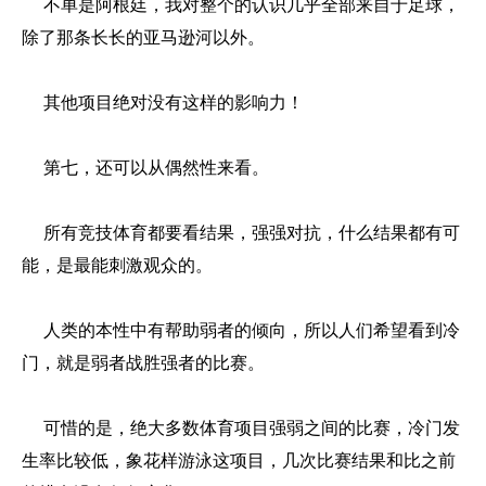
不单是阿根廷，我对整个的认识几乎全部来自于足球，
除了那条长长的亚马逊河以外。
其他项目绝对没有这样的影响力！
第七，还可以从偶然性来看。
所有竞技体育都要看结果，强强对抗，什么结果都有可
能，是最能刺激观众的。
人类的本性中有帮助弱者的倾向，所以人们希望看到冷
门，就是弱者战胜强者的比赛。
可惜的是，绝大多数体育项目强弱之间的比赛，冷门发
生率比较低，象花样游泳这项目，几次比赛结果和比之前