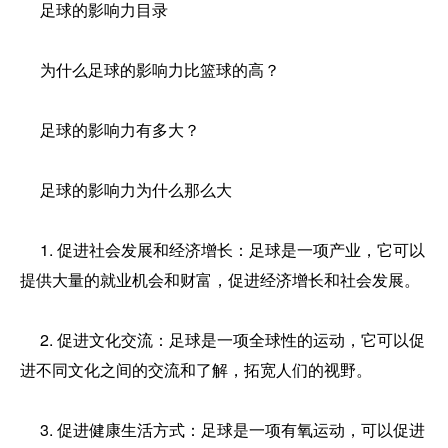
足球的影响力目录
为什么足球的影响力比篮球的高？
足球的影响力有多大？
足球的影响力为什么那么大
1. 促进社会发展和经济增长：足球是一项产业，它可以
提供大量的就业机会和财富，促进经济增长和社会发展。
2. 促进文化交流：足球是一项全球性的运动，它可以促
进不同文化之间的交流和了解，拓宽人们的视野。
3. 促进健康生活方式：足球是一项有氧运动，可以促进