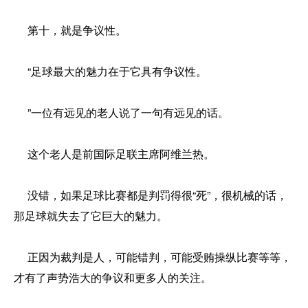
第十，就是争议性。
“足球最大的魅力在于它具有争议性。
”一位有远见的老人说了一句有远见的话。
这个老人是前国际足联主席阿维兰热。
没错，如果足球比赛都是判罚得很“死”，很机械的话，
那足球就失去了它巨大的魅力。
正因为裁判是人，可能错判，可能受贿操纵比赛等等，
才有了声势浩大的争议和更多人的关注。