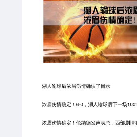
湖人输球后浓眉伤情确认了目录
浓眉伤情确定！6-0，湖人输球后下一场100
浓眉伤情确定！伦纳德发声表态，西部剧情