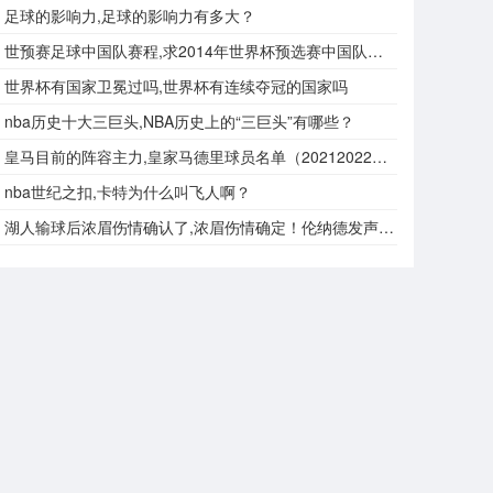
足球的影响力,足球的影响力有多大？
世预赛足球中国队赛程,求2014年世界杯预选赛中国队的比赛赛
世界杯有国家卫冕过吗,世界杯有连续夺冠的国家吗
nba历史十大三巨头,NBA历史上的“三巨头”有哪些？
皇马目前的阵容主力,皇家马德里球员名单（20212022赛季
nba世纪之扣,卡特为什么叫飞人啊？
湖人输球后浓眉伤情确认了,浓眉伤情确定！伦纳德发声表态，西部