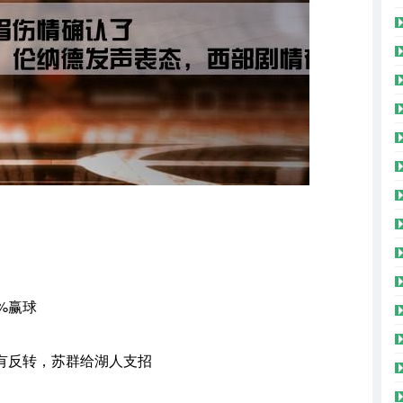
%赢球
有反转，苏群给湖人支招