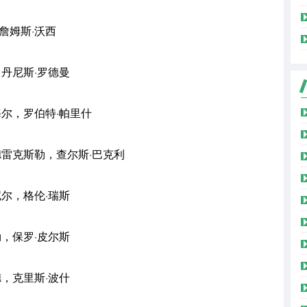
詹姆斯·沃西
，丹尼斯·罗德曼
海尔，罗伯特·帕里什
德雷克斯勒，查尔斯·巴克利
尼尔，格伦·瑞斯
勒，保罗·皮尔斯
德，克里斯·波什