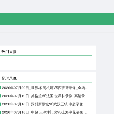
热门直播
足球录像
2026年07月20日_世界杯 阿根廷VS西班牙录像_全场录像【全场回放】
2026年07月19日_英格兰VS法国 世界杯录像_高清录像【全场回放】
2026年07月18日_深圳新鹏城VS武汉三镇 中超录像_全场录像【视频集锦】
2026年07月18日_中超 天津津门虎VS上海申花录像_全场录像【全场回放】