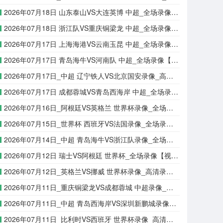
2026年07月18日 山东泰山VS大连英博 中超_全场录像【全场回放】
2026年07月18日 浙江队VS重庆铜梁龙 中超_全场录像【全场回放】
2026年07月17日 上海海港VS云南玉昆 中超_全场录像【全场回放】
2026年07月17日 青岛海牛VS河南队 中超_全场录像【视频集锦】
2026年07月17日_中超 辽宁铁人VS北京国安录像_高清录像【全场回放】
2026年07月17日 成都蓉城VS青岛西海岸 中超_全场录像【全场回放】
2026年07月16日_阿根廷VS英格兰 世界杯录像_全场录像【高清回放】
2026年07月15日_世界杯 西班牙VS法国录像_全场录像【视频集锦】
2026年07月14日_中超 青岛海牛VS浙江队录像_全场录像【高清回放】
2026年07月12日 瑞士VS阿根廷 世界杯_全场录像【视频集锦】
2026年07月12日_英格兰VS挪威 世界杯录像_高清录像【全场回放】
2026年07月11日_重庆铜梁龙VS成都蓉城 中超录像_全场录像【高清回放】
2026年07月11日_中超 青岛西海岸VS深圳新鹏城录像_全场录像【高清回放】
2026年07月11日_比利时VS西班牙 世界杯录像_高清录像【全场回放】