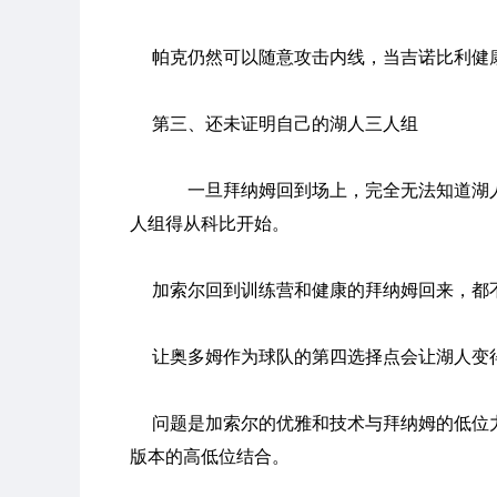
帕克仍然可以随意攻击内线，当吉诺比利健
第三、还未证明自己的湖人三人组
一旦拜纳姆回到场上，完全无法知道湖人
人组得从科比开始。
加索尔回到训练营和健康的拜纳姆回来，都
让奥多姆作为球队的第四选择点会让湖人变
问题是加索尔的优雅和技术与拜纳姆的低位
版本的高低位结合。