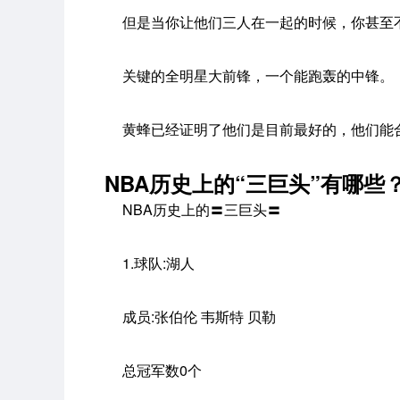
但是当你让他们三人在一起的时候，你甚至
关键的全明星大前锋，一个能跑轰的中锋。
黄蜂已经证明了他们是目前最好的，他们能
NBA历史上的“三巨头”有哪些
NBA历史上的〓三巨头〓
1.球队:湖人
成员:张伯伦 韦斯特 贝勒
总冠军数0个