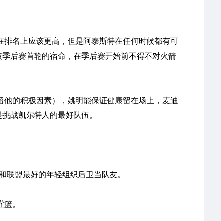
排名上应该更高，但是阿泰斯特在任何时候都有可
破季后赛首轮的宿命，在季后赛开始前不得不对火箭
留他的积极因素），姚明能保证健康留在场上，麦迪
是挑战凯尔特人的最好队伍。
和联盟最好的年轻组织后卫当队友。
灌篮。