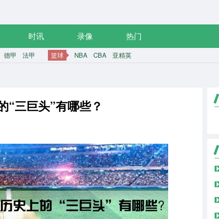
时讯
录像
热门
德甲
法甲
篮球
NBA
CBA
亚精英
上的“三巨头”有哪些？