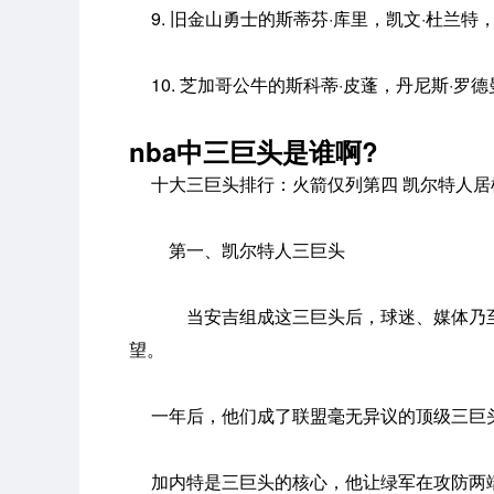
9. 旧金山勇士的斯蒂芬·库里，凯文·杜兰特
10. 芝加哥公牛的斯科蒂·皮蓬，丹尼斯·罗德
nba中三巨头是谁啊?
十大三巨头排行：火箭仅列第四 凯尔特人居
第一、凯尔特人三巨头
当安吉组成这三巨头后，球迷、媒体乃至
望。
一年后，他们成了联盟毫无异议的顶级三巨
加内特是三巨头的核心，他让绿军在攻防两