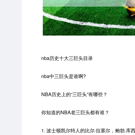
nba历史十大三巨头目录
nba中三巨头是谁啊?
NBA历史上的“三巨头”有哪些？
你知道的NBA老三巨头都有谁？
1. 波士顿凯尔特人的比尔·拉塞尔，鲍勃·库